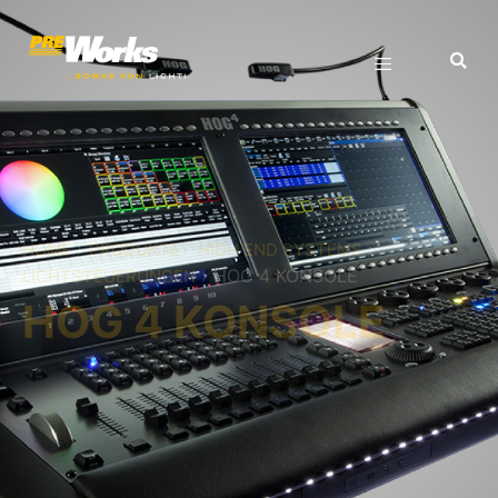
›
›
›
HOME
PRODUKTE
HIGH END SYSTEMS
›
HOG 4 KONSOLE
LICHTSTEUERUNGEN
HOG 4 KONSOLE