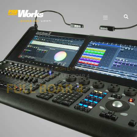
›
›
›
HOME
PRODUKTE
HIGH END SYSTEMS
›
FULL BOAR 4
LICHTSTEUERUNGEN
FULL BOAR 4