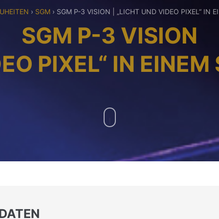
UHEITEN
›
SGM
›
SGM P-3 VISION | „LICHT UND VIDEO PIXEL“ IN
SGM P-3 VISION
DEO PIXEL“ IN EINE
 DATEN