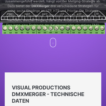
zusammengeführt werden, hängt von der Merging-Strategie ab.
Dazu bietet der
DMXMerger
drei verschiedene Strategien für
seine sechs Eingänge an: LTP, HTP und Priority. Die Strategie
„Latest Takes Precedence” wählt einen der LTP-Eingänge aus, je
nachdem, welcher Eingang die letzte Änderung erfahren hat.
Dies kann eine Änderung der Kanalpegel oder ein aktives DMX-
Signal ein.
VISUAL PRODUCTIONS
DMXMERGER - TECHNISCHE
DATEN