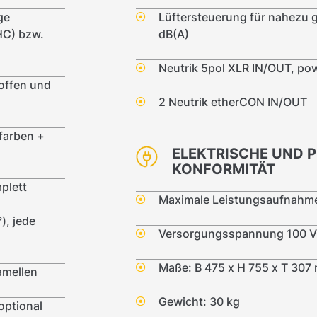
ge
Lüftersteuerung für nahezu 
HC) bzw.
dB(A)
Neutrik 5pol XLR IN/OUT, p
 offen und
2 Neutrik etherCON IN/OUT
farben +
ELEKTRISCHE UND 
KONFORMITÄT
plett
Maximale Leistungsaufnahm
), jede
Versorgungsspannung 100 V 
Maße: B 475 x H 755 x T 307
amellen
Gewicht: 30 kg
 optional