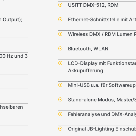
USITT DMX-512, RDM
 Output);
Ethernet-Schnittstelle mit A
Wireless DMX / RDM Lumen 
Bluetooth, WLAN
600 Hz und 3
LCD-Display mit Funktionstas
Akkupufferung
Mini-USB u.a. für Softwareu
Stand-alone Modus, Master/
chselbaren
Fehleranalyse und DMX-Anal
Original JB-Lighting Einschu