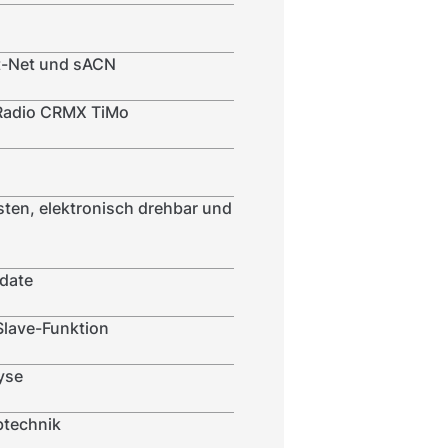
rt-Net und sACN
Radio CRMX TiMo
ten, elektronisch drehbar und
pdate
Slave-Funktion
yse
btechnik