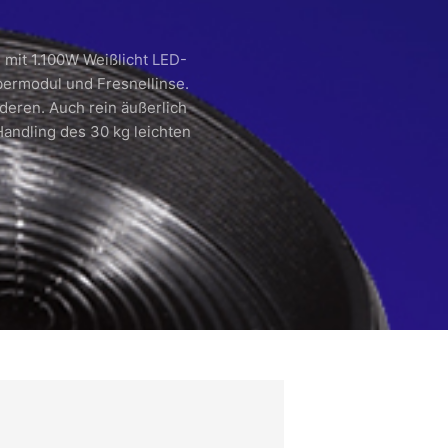
 mit 1.100W Weißlicht LED-
ermodul und Fresnellinse.
deren. Auch rein äußerlich
Handling des 30 kg leichten