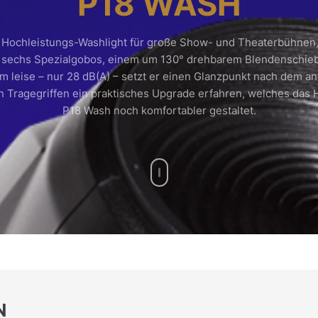
P18 WASH
 Hochleistungs-Washlight für große Show- und Theaterbühnen,
 sechs Spezialgobos, einem um 130° drehbarem Blendenschieb
em leise – nur 28 dB(A) – setzt er einen Glanzpunkt nach dem an
en Tragegriffen ein praktisches Upgrade erfahren, welches das 
P18 Wash noch komfortabler gestaltet.
N