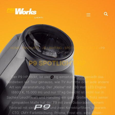
HOME
›
PRODUKTE
›
JB-LIGHTING
›
SPOTS UND PROFILER
›
P9
SPOTLIGHT HP
P9 SPOTLIGHT HP
Der P9 HP rockt, ist vielseitig einsetzbar und genießt das
Bandleben auf Tour genauso, wie TV-Auftritte oder jede andere
Art von Veranstaltung. Der „Kleine“ mit 330 Watt LED Engine
(6800 K, 15.000 lm) und nur 17 kg Gewicht ist nicht nur in
Sachen Leuchtkraft und Handling ein ganz Großer. Trotz seiner
kompakten Maße hat der P9 mit zwei Goborädern, einem
Farbrad mit sieben Farb- und zwei Korrekturfiltern, linearem
CTO, CMY-Farbmischung, Prisma, Frost etc. eine Effekt-