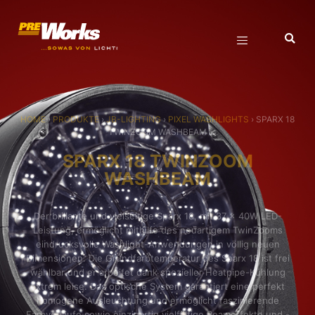
HOME
›
PRODUKTE
›
JB-LIGHTING
›
PIXEL WASHLIGHTS
›
SPARX 18
TWINZOOM WASHBEAM
SPARX 18 TWINZOOM
WASHBEAM
Der brillante und vielseitige Sparx 18, mit 37 x 40W LED-
Leistung, ermöglicht mithilfe des neuartigem TwinZooms
eindrucksvolle Washlight-Anwendungen in völlig neuen
Dimensionen. Die Grundfarbtemperatur des Sparx 18 ist frei
wählbar und er arbeitet dank spezieller Heatpipe-Kühlung
extrem leise. Das optische System garantiert eine perfekt
homogene Ausleuchtung und ermöglicht faszinierende
Farbverläufe sowie einzigartig vielfältige Beameffekte und -