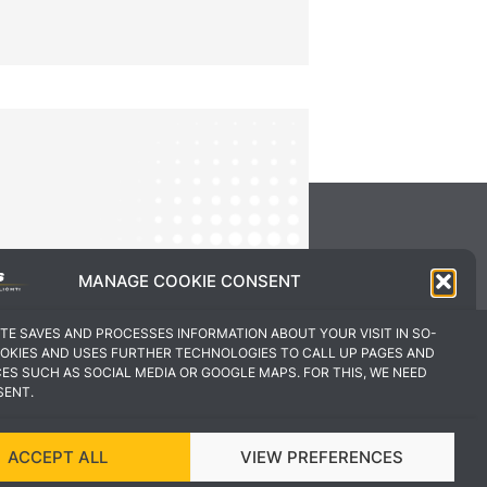
MANAGE COOKIE CONSENT
ITE SAVES AND PROCESSES INFORMATION ABOUT YOUR VISIT IN SO-
OKIES AND USES FURTHER TECHNOLOGIES TO CALL UP PAGES AND
CES SUCH AS SOCIAL MEDIA OR GOOGLE MAPS. FOR THIS, WE NEED
SENT.
ACCEPT ALL
VIEW PREFERENCES
UND UMSETZUNG VON VEKSDESIGN