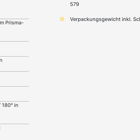
579
Verpackungsgewicht inkl. Sch
im Prisma-
n
 180° in
t