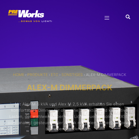
HOME
›
PRODUKTE
›
ETC
›
SONSTIGES
›
ALEX-M DIMMERPACK
ALEX-M DIMMERPACK
Mit Alex M 5 kVA und Alex M 2,5 kVA erhalten Sie einen
komfortablen Dimmer für ohmsche, induktive und kapazitive
Lasten, der wahlweise über eine Lichtsteuerkonsole (DMX512
oder analog) gesteuert oder autark mit vielen Steuerfunktionen
betrieben werden kann.