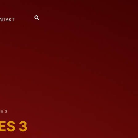
NTAKT
S 3
ES 3