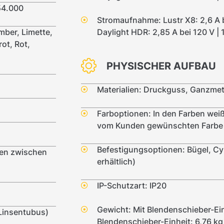
54.000
Stromaufnahme: Lustr X8: 2,6 A b
mber, Limette,
Daylight HDR: 2,85 A bei 120 V | 
ot, Rot,
PHYSISCHER AUFBAU
Materialien: Druckguss, Ganzme
Farboptionen: In den Farben weiß,
vom Kunden gewünschten Farbe
Befestigungsoptionen: Bügel, C
en zwischen
erhältlich)
IP-Schutzart: IP20
Gewicht: Mit Blendenschieber-Ei
 Linsentubus)
Blendenschieber-Einheit: 6,76 kg