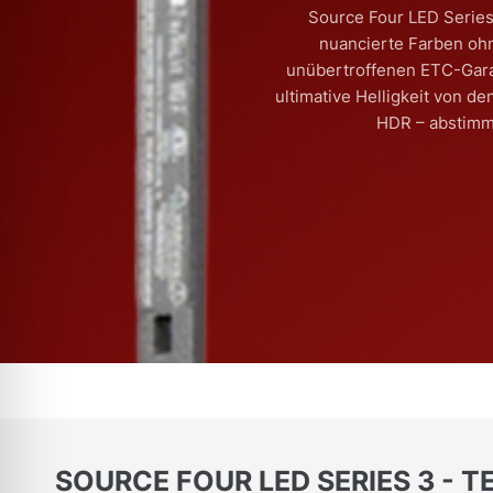
Source Four LED Series 
nuancierte Farben oh
unübertroffenen ETC-Garant
ultimative Helligkeit von de
HDR – abstimmb
SOURCE FOUR LED SERIES 3 - 