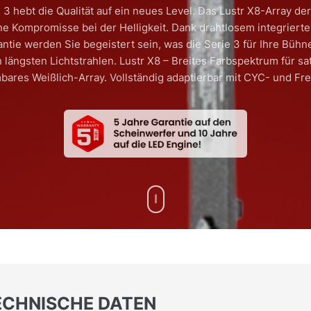
3 hebt die Qualität auf ein neues Level. Das Lustr X8-Array der
ne Kompromisse bei der Helligkeit. Dank drahtlosem integrier
ie werden Sie begeistert sein, was die Serie 3 für Ihre Bühne 
n längsten Lichtstrahlen. Lustr X8 – Breites Farbspektrum für sat
ares Weißlich-Array. Vollständig adaptierbar mit CYC- und Fr
TECHNISCHE DATEN