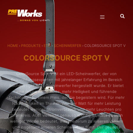
HOME
›
PRODUKTE
›
ETC
›
SCHEINWERFER
›
COLORSOURCE SPOT V
COLORSOURCE SPOT V
ColorSource Spot V ist ein LED-Scheinwerfer, der von
Beleuchtungsexperten mit jahrelanger Erfahrung im Bereich
hochwertiger Spot-Scheinwerfer hergestellt wurde. Er bietet
eine reiche Farbpalette, mehr Helligkeit und führende
Technologie zu einem Preis, der Sie begeistern wird. Für mehr
Nachhaltigkeit im Theater. Weniger Watt für mehr Leistung
bedeutet weniger Stromverbrauch und mehr Leuchten pro
Stromkreis. Aber vielleicht genauso wichtig ist, dass es auch
weniger Wärme bedeutet, was wiederum zu leiseren Lüftern
und insgesamt leiseren Scheinwerfern führt. Der gesamte