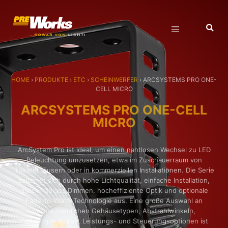
HOME
›
PRODUKTE
›
ETC
›
SCHEINWERFER
›
ARCSYSTEMS PRO ONE-
CELL MICRO
ARCSYSTEMS PRO ONE-CELL
MICRO
ArcSystem Pro ist ideal, um einen nahtlosen Wechsel zu LED
Beleuchtung umzusetzen, etwa im Zuschauerraum von
Theaterhäusern oder in kommerziellen Installationen. Die Serie
zeichnet sich durch hohe Lichtqualität, einfache Installation,
gleichmäßiges Dimmen, hocheffiziente Optik und optionale
Fade-to-Warm-Technologie aus. Eine große Auswahl an
unterschiedlichen Gehäusetypen, Abstrahlwinkeln,
Farbtemperaturen, Leistungs- und Steuerungsoptionen ist