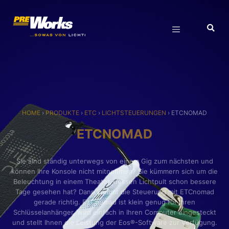
HOME
›
PRODUKTE
›
ETC
›
LICHTSTEUERUNGEN
›
ETCNOMAD
ETCNOMAD
Sie sind ständig unterwegs von einem Gig zum nächsten und
können Ihre Konsole nicht mitnehmen? Sie kümmern sich um die
Beleuchtung in einem Theater, dessen Lichtpult schon bessere
Tage gesehen hat? Dann kommt die Steuerung mit ETCnomad
gerade richtig. ETCnomad ist klein genug für Ihren
Schlüsselanhänger, wird einfach in Ihren Computer eingesteckt
und stellt Ihnen die Leistung der Eos®-Software zur Verfügung.