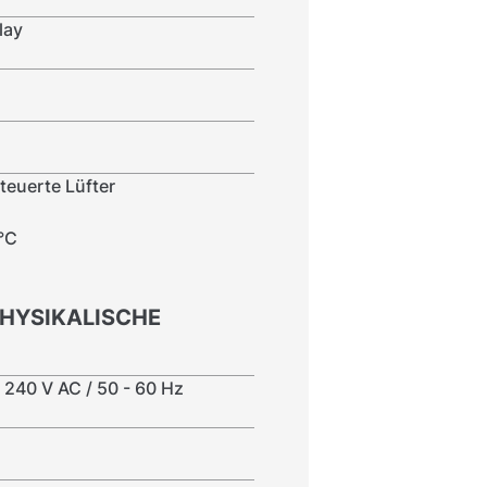
lay
teuerte Lüfter
 °C
PHYSIKALISCHE
 240 V AC / 50 - 60 Hz