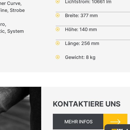
Lichtstrom: 10661 lm
mer Curve,
ne, Strobe
Breite: 377 mm
ro,
Höhe: 140 mm
tic, System
Länge: 256 mm
Gewicht: 8 kg
KONTAKTIERE UNS
MEHR INFOS