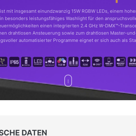
st mit insgesamt einundzwanzig 15W RGBW LEDs, einem hohen 
in besonders leistungsfähiges Washlight für den anspruchsvoll
ermöglichkeiten einen integrierten 2.4 GHz W-DMX™-Transcei
hen drahtlosen Ansteuerung sowie zum drahtlosen Master-und-S
ngsvoller automatisierter Programme eignet er sich auch als St
ISCHE DATEN