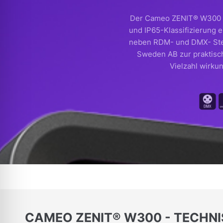
Der Cameo ZENIT® W300 i
und IP65-Klassifizierung e
neben RDM- und DMX- Steu
Sweden AB zur praktisc
Vielzahl wirku
CAMEO ZENIT® W300 - TECHN