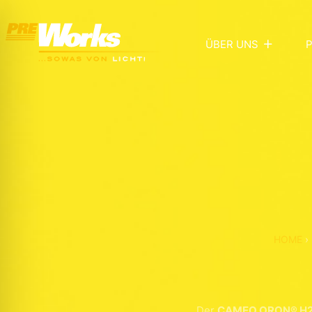
ÜBER UNS
HOME
›
Der
CAMEO ORON® H