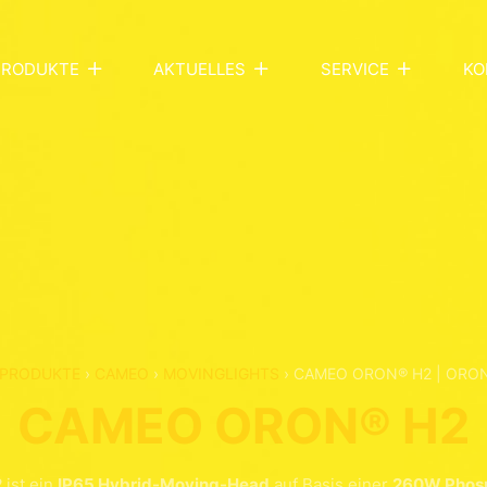
PRODUKTE
AKTUELLES
SERVICE
KO
PRODUKTE
›
CAMEO
›
MOVINGLIGHTS
›
CAMEO ORON® H2 | ORON
CAMEO ORON® H2
2
ist ein
IP65 Hybrid-Moving-Head
auf Basis einer
260W Phosp