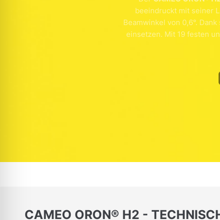
beeindruckt mit seiner 
Beamwinkel von 0,6°. Dank 
einsetzen. Mit 19 festen 
CAMEO ORON® H2 - TECHNISC