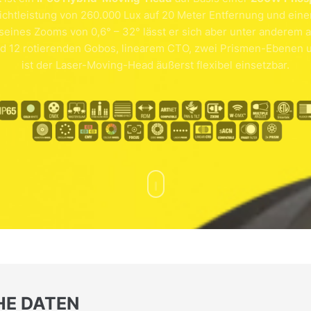
Lichtleistung von 260.000 Lux auf 20 Meter Entfernung und ei
seines Zooms von 0,6° – 32° lässt er sich aber unter andere
und 12 rotierenden Gobos, linearem CTO, zwei Prismen-Ebene
ist der Laser-Moving-Head äußerst flexibel einsetzbar.
HE DATEN