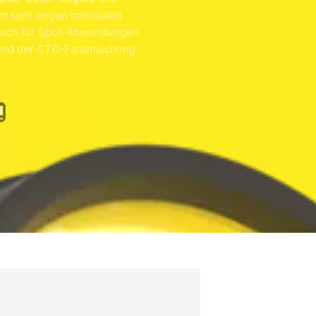
nem sehr engen minimalen
m auch für Spot-Anwendungen
n und der CTO-Farbmischung