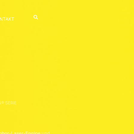
NTAKT
® SERIE
hor-Laser-Engine
und