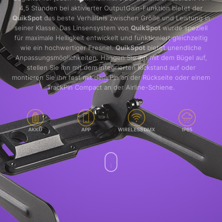
4,5 Stunden bei aktivierter OutputGain-Funktion bietet der
QuikSpot
das beste Verhältnis zwischen Größe und Leistung in
seiner Klasse. Das Linsensystem von
QuikSpot
wurde speziell
für maximale Helligkeit entwickelt und funktioniert gleichzeitig
wie ein hochwertiger Fresnel.
QuikSpot
bietet unendliche
Anpassungsmöglichkeiten. Hängen Sie ihn mit dem Bügel auf,
stellen Sie ihn mit dem integrierten Kickstand auf oder
montieren Sie ihn fest mit dem Pin an der Rückseite oder einem
TrackPin Compact an der Airline-Schiene.
AKKU
APP
WIRELESS DMX
IP65