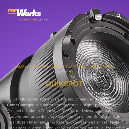
HOME
›
PRODUKTE
›
ASTERA
›
TUBES UND SCHEINWERFER
›
QUIKSPOT
QUIKSPOT
Der
QuikSpot
ist mehr als nur ein Scheinwerfer, er ist ein
GameChanger
. Als batteriebetriebenes Uplight, präziser Zoom-
Fresnel mit einem Zoom von 13°-60°
,
und vielseitiger Kompakt-
Spot vereint er zahlreiche Funktionen in einem Gerät. Dank der
nahtlosen Integration ins Astera-Ökosystem ist er der ideale
Begleiter für jeden Techniker. Mit einer maximalen Laufzeit von