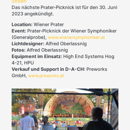
Stream
Das nächste Prater-Picknick ist für den 30. Juni
2023 angekündigt.
Location:
Wiener Prater
Event:
Prater-Picknick der Wiener Symphoniker
(Generalprobe),
www.wienersymphoniker.at
Lichtdesigner:
Alfred Oberlassnig
Fotos:
Alfred Oberlassnig
Equipment im Einsatz:
High End Systems Hog
4-21, HPU
Verkauf und Support in D-A-CH:
Preworks
GmbH,
www.preworks.at