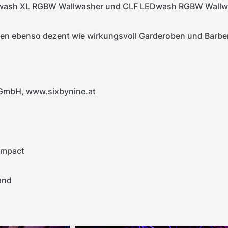
LEDwash XL RGBW Wallwasher und CLF LEDwash RGBW Wallwa
n ebenso dezent wie wirkungsvoll Garderoben und Barber
 GmbH, www.sixbynine.at
ompact
and