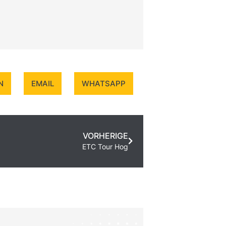
N
EMAIL
WHATSAPP
VORHERIGE
ETC Tour Hog