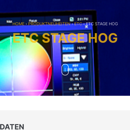
HOME
›
PRODUKTNEUHEITEN
›
ETC
›
ETC STAGE HOG
ETC STAGE HOG
 DATEN