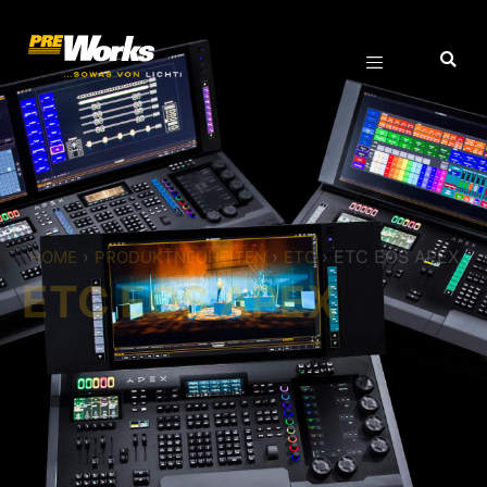
›
›
›
ETC EOS APEX
HOME
PRODUKTNEUHEITEN
ETC
ETC EOS APEX