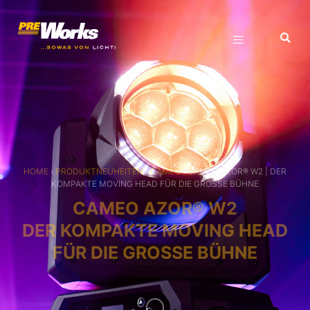
HOME
›
PRODUKTNEUHEITEN
›
CAMEO
›
CAMEO AZOR® W2 | DER
KOMPAKTE MOVING HEAD FÜR DIE GROSSE BÜHNE
CAMEO AZOR® W2
DER KOMPAKTE MOVING HEAD
FÜR DIE GROSSE BÜHNE