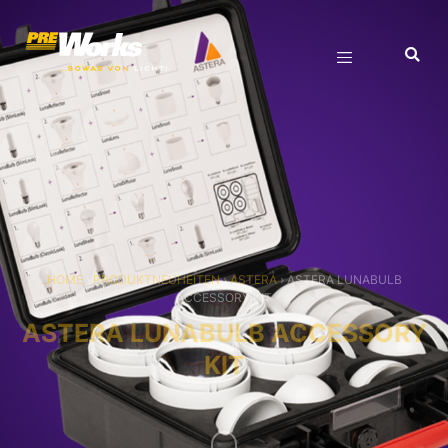
HOME
›
PRODUKTNEUHEITEN
›
ASTERA
›
ASTERA LUNABULB
ACCESSORY KIT
ASTERA LUNABULB ACCESSORY
KIT