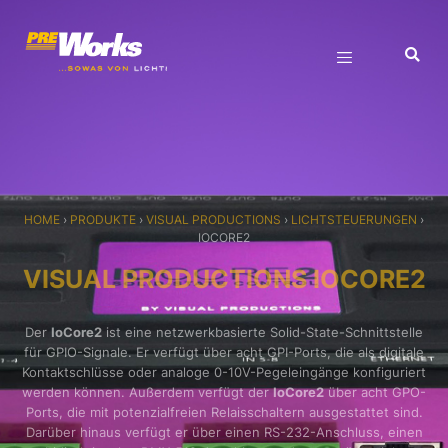
HOME
›
PRODUKTE
›
VISUAL PRODUCTIONS
›
LICHTSTEUERUNGEN
›
IOCORE2
VISUAL PRODUCTIONS IOCORE2
Der
IoCore2
ist eine netzwerkbasierte Solid-State-Schnittstelle
für GPIO-Signale. Er verfügt über acht GPI-Ports, die als digitale
Kontaktschlüsse oder analoge 0-10V-Pegeleingänge konfiguriert
werden können. Außerdem verfügt der
IoCore2
über acht GPO-
Ports, die mit potenzialfreien Relaisschaltern ausgestattet sind.
Darüber hinaus verfügt er über einen RS-232-Anschluss, einen