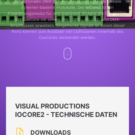
bidirektionalen DMX-512-Anschluss und unterstützt viele
Ethernet-basierte Protokolle. Der
IoCore2
ist ein
Erweiterungsmodul für den CueCore2. Er kann die Fähigkeiten
des CueCore mit seinen GPI-, GPO-, RS-232- und DMX-
Anschlüssen erweitern. Eingehende Signale an einem dieser
Ports können zum Auslösen von Lichtszenen innerhalb des
CueCores verwendet werden.
VISUAL PRODUCTIONS
IOCORE2 - TECHNISCHE DATEN
DOWNLOADS